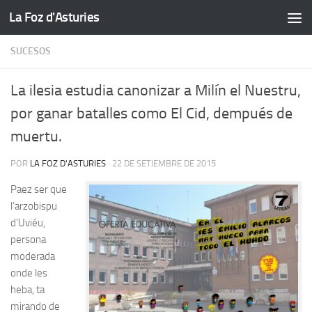
La Foz d'Asturies
Skip to content
SUCESOS
La ilesia estudia canonizar a Milín el Nuestru,
por ganar batalles como El Cid, dempués de
muertu.
POR
LA FOZ D'ASTURIES
·
22 DE SETIEMBRE DE 2015
Paez ser que
l’arzobispu
d’Uviéu,
persona
moderada
onde les
heba, ta
mirando de