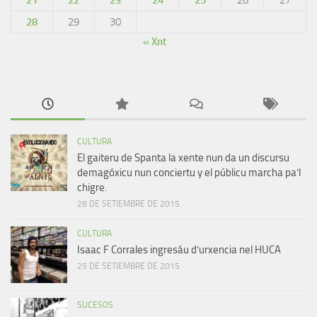
21
22
23
24
25
26
27
28
29
30
« Xnt
CULTURA
El gaiteru de Spanta la xente nun da un discursu
demagóxicu nun conciertu y el públicu marcha pa’l
chigre.
28 DE SETIEMBRE DE 2015
CULTURA
Isaac F Corrales ingresáu d’urxencia nel HUCA
25 DE SETIEMBRE DE 2015
SUCESOS