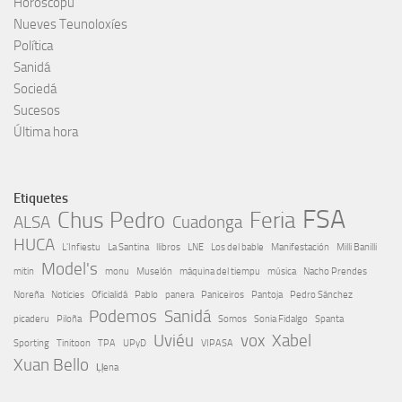
Horóscopu
Nueves Teunoloxíes
Política
Sanidá
Sociedá
Sucesos
Última hora
Etiquetes
FSA
Chus Pedro
Feria
ALSA
Cuadonga
HUCA
L'Infiestu
La Santina
llibros
LNE
Los del bable
Manifestación
Milli Banilli
Model's
mitin
monu
Muselón
máquina del tiempu
música
Nacho Prendes
Noreña
Noticies
Oficialidá
Pablo
panera
Paniceiros
Pantoja
Pedro Sánchez
Podemos
Sanidá
picaderu
Piloña
Somos
Sonia Fidalgo
Spanta
Uviéu
vox
Xabel
Sporting
Tinitoon
TPA
UPyD
VIPASA
Xuan Bello
Ḷḷena