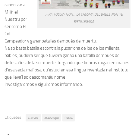
canonizar a
Milín el
¿¿PA TOOS?? NON… LA CHUSMA DEL BABLE NUN YE
Nuestru por
BIENLLEGADA
ser como El
Cid
Campeador y ganar batalles dempués de muertu.
Na so basta batalla escontra la puxarrona de los de los milenta
bables, pudiera ser que tuviera ganao una batalla dempués de
dellos años de la so muerte, torgando que tienros caigan en manes
d’esa secta mafiosa, qu’estudien esa llingua inventada nel institutu
que lleva’l so descomanáu nome.
Investigaremos y siguiremos informando.
Etiquetes:
alarcos
arzobispu
ilesia