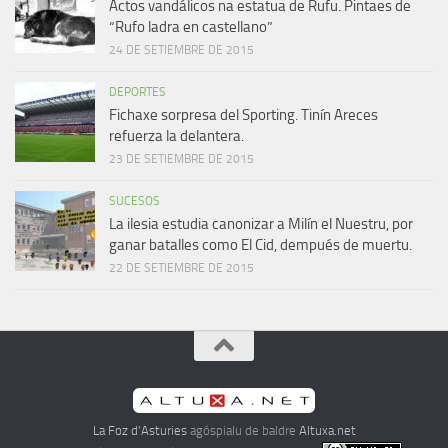
Actos vandálicos na estatua de Rufu. Pintaes de
“Rufo ladra en castellano”
24 DE SETIEMBRE DE 2015
DEPORTES
Fichaxe sorpresa del Sporting. Tinín Areces
refuerza la delantera.
23 DE SETIEMBRE DE 2015
SUCESOS
La ilesia estudia canonizar a Milín el Nuestru, por
ganar batalles como El Cid, dempués de muertu.
22 DE SETIEMBRE DE 2015
La Foz d'Asturies
agóspialu de baldre
Altuxa.net