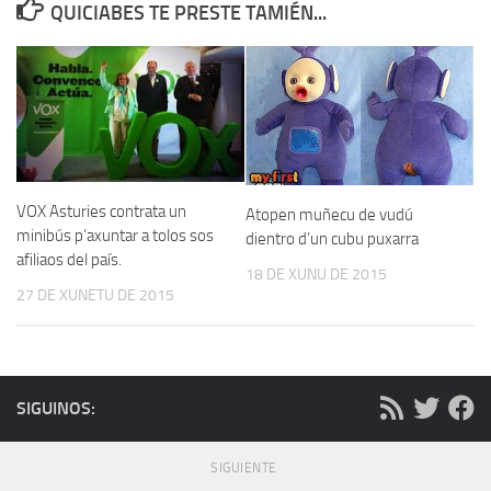
QUICIABES TE PRESTE TAMIÉN...
VOX Asturies contrata un
Atopen muñecu de vudú
minibús p’axuntar a tolos sos
dientro d’un cubu puxarra
afiliaos del país.
18 DE XUNU DE 2015
27 DE XUNETU DE 2015
SIGUINOS:
SIGUIENTE