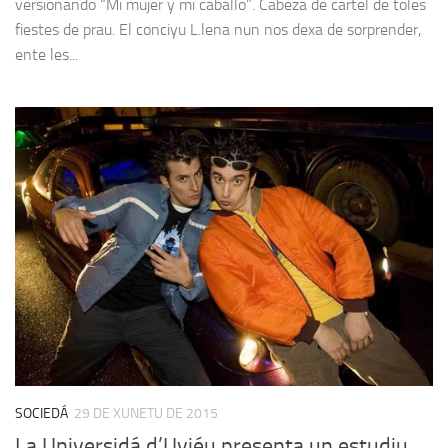
versionando “Mi mujer y mi caballo”. Cabeza de cartel de toles
fiestes de prau. El conciyu L.lena nun nos dexa de sorprender,
ente les...
SOCIEDÁ
29 DE XUNETU DE 2015
La Universidá d’Uviéu presenta un estudiu