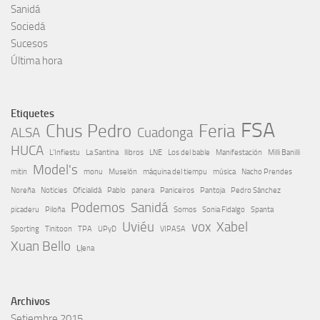
Sanidá
Sociedá
Sucesos
Última hora
Etiquetes
FSA
Chus Pedro
Feria
ALSA
Cuadonga
HUCA
L'Infiestu
La Santina
llibros
LNE
Los del bable
Manifestación
Milli Banilli
Model's
mitin
monu
Muselón
máquina del tiempu
música
Nacho Prendes
Noreña
Noticies
Oficialidá
Pablo
panera
Paniceiros
Pantoja
Pedro Sánchez
Podemos
Sanidá
picaderu
Piloña
Somos
Sonia Fidalgo
Spanta
Uviéu
vox
Xabel
Sporting
Tinitoon
TPA
UPyD
VIPASA
Xuan Bello
Ḷḷena
Archivos
Setiembre 2015