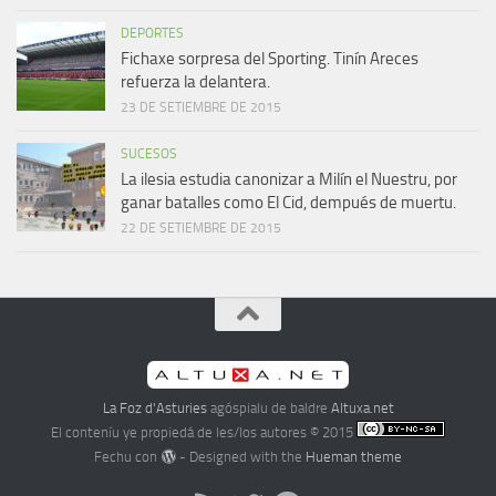
DEPORTES
Fichaxe sorpresa del Sporting. Tinín Areces
refuerza la delantera.
23 DE SETIEMBRE DE 2015
SUCESOS
La ilesia estudia canonizar a Milín el Nuestru, por
ganar batalles como El Cid, dempués de muertu.
22 DE SETIEMBRE DE 2015
La Foz d'Asturies
agóspialu de baldre
Altuxa.net
El conteníu ye propiedá de les/los autores © 2015
Fechu con
- Designed with the
Hueman theme