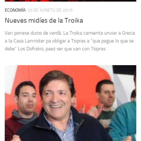
ECONOMÍA
29 DE XUNETU DE 2015
Nueves midíes de la Troika
Van ponese duros de verdá. La Troika camienta unviar a Grecia
a la Casa Lannister pa obligar a Tsipras a “que pague lo que se
debe” Los Dofrakis, paez ser que van con Tsipras.