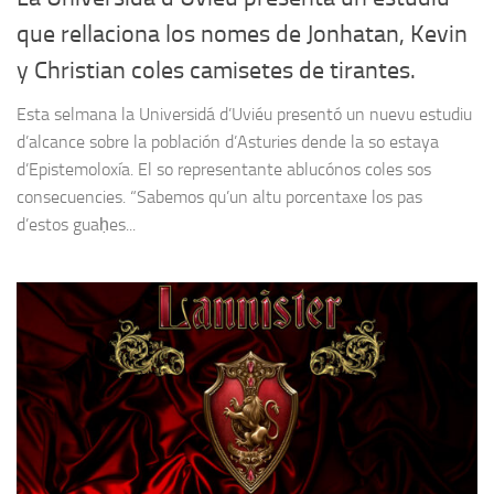
que rellaciona los nomes de Jonhatan, Kevin
y Christian coles camisetes de tirantes.
Esta selmana la Universidá d’Uviéu presentó un nuevu estudiu
d’alcance sobre la población d’Asturies dende la so estaya
d’Epistemoloxía. El so representante ablucónos coles sos
consecuencies. “Sabemos qu’un altu porcentaxe los pas
d’estos guaḥes...