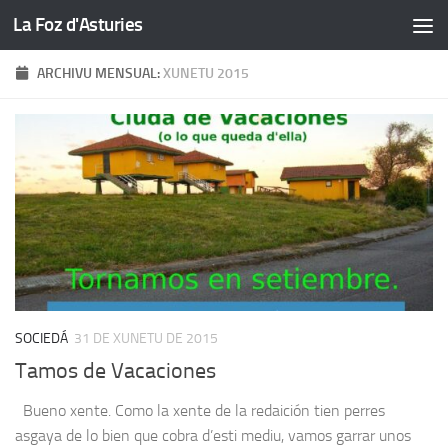
La Foz d'Asturies
Skip to content
ARCHIVU MENSUAL:
XUNETU 2015
SOCIEDÁ
31 DE XUNETU DE 2015
Tamos de Vacaciones
Bueno xente. Como la xente de la redaición tien perres
asgaya de lo bien que cobra d’esti mediu, vamos garrar unos