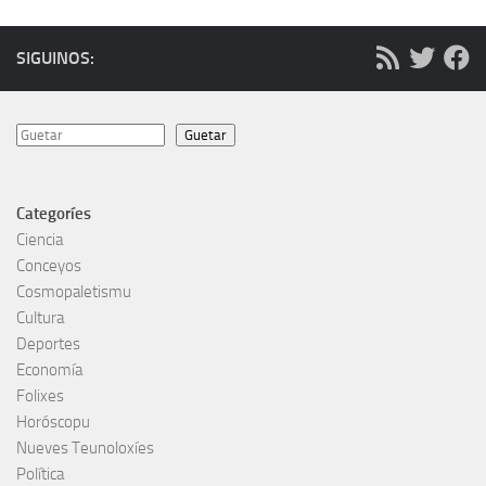
SIGUINOS:
Guetar
Guetar
Categoríes
Ciencia
Conceyos
Cosmopaletismu
Cultura
Deportes
Economía
Folixes
Horóscopu
Nueves Teunoloxíes
Política