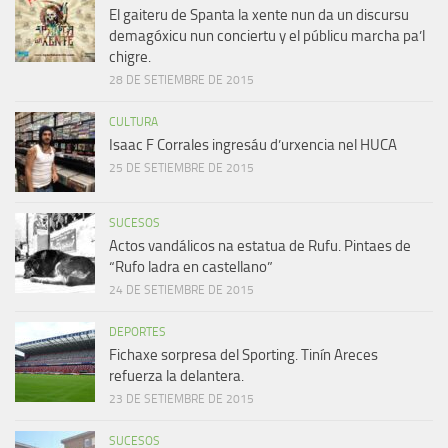
El gaiteru de Spanta la xente nun da un discursu
demagóxicu nun conciertu y el públicu marcha pa’l
chigre.
28 DE SETIEMBRE DE 2015
CULTURA
Isaac F Corrales ingresáu d’urxencia nel HUCA
25 DE SETIEMBRE DE 2015
SUCESOS
Actos vandálicos na estatua de Rufu. Pintaes de
“Rufo ladra en castellano”
24 DE SETIEMBRE DE 2015
DEPORTES
Fichaxe sorpresa del Sporting. Tinín Areces
refuerza la delantera.
23 DE SETIEMBRE DE 2015
SUCESOS