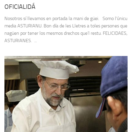
OFICIALIDÁ
Nosotros sí llevamos en portada la mani de güei. Somo l’únicu
media ASTURIANU. Bon día de les Lletres a toles persones que
nagüen por tener los mesmos drechos que’l restu. FELICIDAES,
ASTURIANES. ...