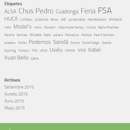
Etiquetes
FSA
Chus Pedro
Feria
ALSA
Cuadonga
HUCA
L'Infiestu
La Santina
llibros
LNE
Los del bable
Manifestación
Milli Banilli
Model's
mitin
monu
Muselón
máquina del tiempu
música
Nacho Prendes
Noreña
Noticies
Oficialidá
Pablo
panera
Paniceiros
Pantoja
Pedro Sánchez
Podemos
Sanidá
picaderu
Piloña
Somos
Sonia Fidalgo
Spanta
Uviéu
vox
Xabel
Sporting
Tinitoon
TPA
UPyD
VIPASA
Xuan Bello
Ḷḷena
Archivos
Setiembre 2015
Xunetu 2015
Xunu 2015
Mayu 2015