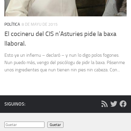
POLÍTICA
8 DE MAYU DE 2015
El cocineru del CIS n’Asturies pide la baxa
llaboral.
Esto ye un infiernu – declaró – y nun lo digo polos fogones.
Nun puedo más, vengo del psicólogu de pidir la baxa. Pásenme
unos ingredientes que nun tienen nin pies nin cabeza. Con...
SIGUINOS:
Guetar
Guetar