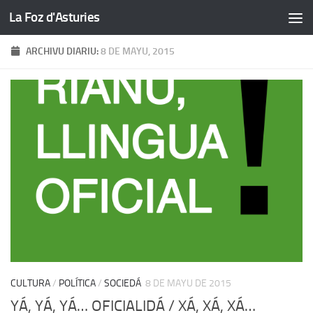
La Foz d'Asturies
Skip to content
ARCHIVU DIARIU:
8 DE MAYU, 2015
CULTURA
/
POLÍTICA
/
SOCIEDÁ
8 DE MAYU DE 2015
YÁ, YÁ, YÁ… OFICIALIDÁ / XÁ, XÁ, XÁ…